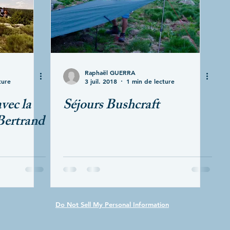
Raphaël GUERRA
ture
3 juil. 2018
1 min de lecture
vec la
Séjours Bushcraft
 Bertrand
Do Not Sell My Personal Information