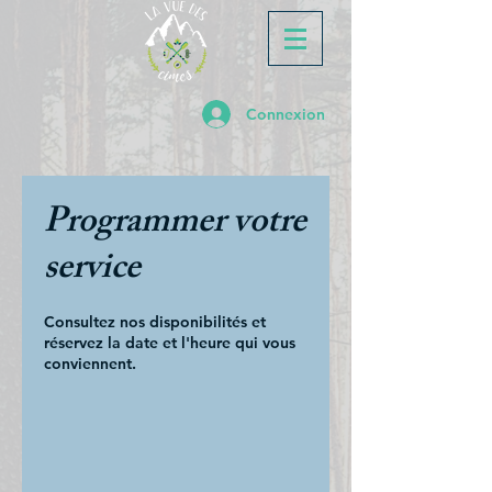
Connexion
Programmer votre
service
Consultez nos disponibilités et
réservez la date et l'heure qui vous
conviennent.