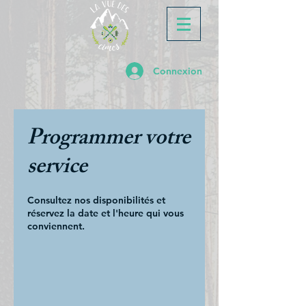
Connexion
Programmer votre
service
Consultez nos disponibilités et
réservez la date et l'heure qui vous
conviennent.