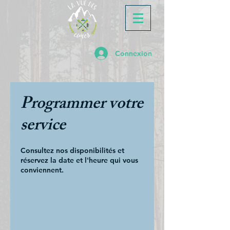
Connexion
Programmer votre
service
Consultez nos disponibilités et
réservez la date et l'heure qui vous
conviennent.