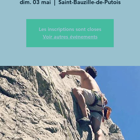
dim. 03 mai
  |  
Saint-Bauzille-de-Putois
Les inscriptions sont closes
Voir autres événements