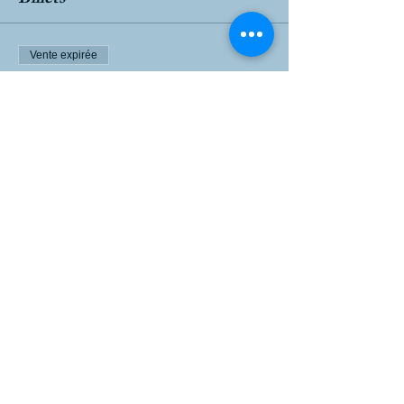
Vente expirée
Type de billet
au chapeau
Prix
0,00 €
Partager cet événement
Do Not Sell My Personal Information