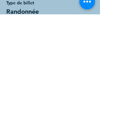
Type de billet
Randonnée
Prix
25,00 €
Cet événement est complet
Partager cet événement
Do Not Sell My Personal Information